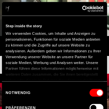
Step inside the story
Wir verwenden Cookies, um Inhalte und Anzeigen zu
personalisieren, Funktionen für soziale Medien anbieten
MERCEDES-BENZ
zu können und die Zugriffe auf unsere Website zu
CLUB SUITES IM VFB-STADION
analysieren. Außerdem geben wir Informationen zu Ihrer
Verwendung unserer Website an unsere Partner für
soziale Medien, Werbung und Analysen weiter. Unsere
Partner führen diese Informationen möglicherweise mit
weiteren Daten zusammen, die Sie ihnen bereitgestellt
2023
haben oder die sie im Rahmen Ihrer Nutzung der Dienste
gesammelt haben.
Einwilligungsauswahl
NOTWENDIG
Hinweis zur Datenübermittlung in die USA
: Indem Sie
Cookies auf unseren Webseiten zulassen, willigen Sie
PRÄFERENZEN