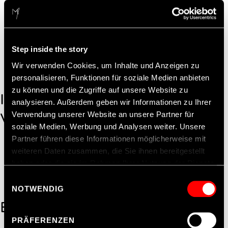
Fax: +49 69 97993 – 1181
Email:
contact@markgraph.de
Geschäftsführer: Lars Uwe Bleher, Tom
Schubert, Stefan Weil
Step inside the story
Amtsgericht FFM | HRB 20012
Wir verwenden Cookies, um Inhalte und Anzeigen zu
Ust-IdNr. DE114 121 148
personalisieren, Funktionen für soziale Medien anbieten
zu können und die Zugriffe auf unsere Website zu
INHALTLICH
analysieren. Außerdem geben wir Informationen zu Ihrer
VERANTWORTLICHER
Verwendung unserer Website an unsere Partner für
soziale Medien, Werbung und Analysen weiter. Unsere
Partner führen diese Informationen möglicherweise mit
Stefan Weil
weiteren Daten zusammen, die Sie ihnen bereitgestellt
‍Atelier Markgraph GmbH
haben oder die sie im Rahmen Ihrer Nutzung der Dienste
Mainzer Landstraße 193
gesammelt haben.
Einwilligungsauswahl
60326 Frankfurt am Main
NOTWENDIG
Hinweis zur Datenübermittlung in die USA
: Indem Sie
BILDNACHWEISE
Cookies auf unseren Webseiten zulassen, willigen Sie
PRÄFERENZEN
zugleich gem. Art. 49 Abs. 1 S. 1 Buchst. a DSGVO ein,