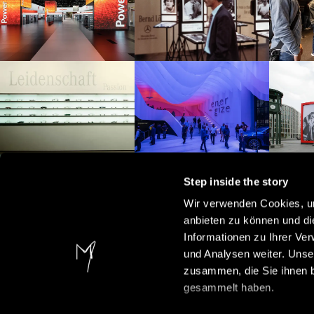
Step inside the story
Wir verwenden Cookies, um
anbieten zu können und di
Informationen zu Ihrer Ve
und Analysen weiter. Unse
FOURTY YEARS
zusammen, die Sie ihnen b
gesammelt haben.
40 Jahre Atelier Markgraph. Sei