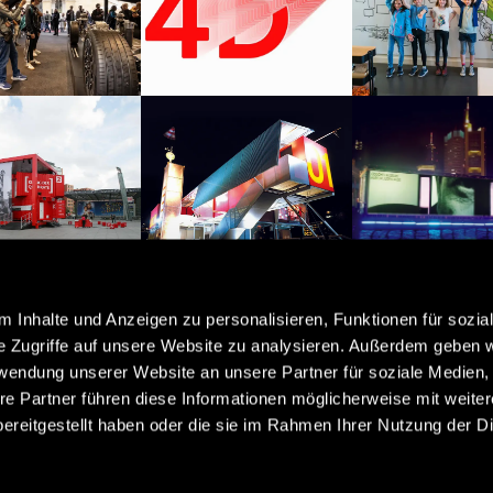
 Inhalte und Anzeigen zu personalisieren, Funktionen für sozia
e Zugriffe auf unsere Website zu analysieren. Außerdem geben w
rwendung unserer Website an unsere Partner für soziale Medien
re Partner führen diese Informationen möglicherweise mit weite
 IN FOUR DIMENSIONS
ereitgestellt haben oder die sie im Rahmen Ihrer Nutzung der D
t 1986 denken wir Räume radikal neu und schaffen einzigartige 