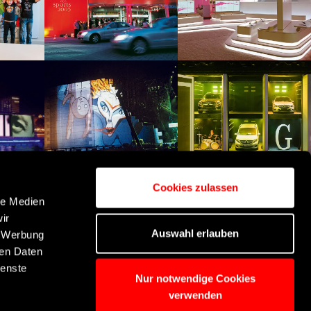
Cookies zulassen
le Medien
ir
Auswahl erlauben
, Werbung
ren Daten
ienste
Nur notwendige Cookies
verwenden
Spatial