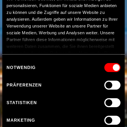
personalisieren, Funktionen für soziale Medien anbieten
zu können und die Zugriffe auf unsere Website zu
analysieren. Außerdem geben wir Informationen zu Ihrer
Verwendung unserer Website an unsere Partner für
soziale Medien, Werbung und Analysen weiter. Unsere
Partner führen diese Informationen möglicherweise mit
weiteren Daten zusammen, die Sie ihnen bereitgestellt
haben oder die sie im Rahmen Ihrer Nutzung der Dienste
gesammelt haben.
Einwilligungsauswahl
NOTWENDIG
Hinweis zur Datenübermittlung in die USA
: Indem Sie
Cookies auf unseren Webseiten zulassen, willigen Sie
PRÄFERENZEN
zugleich gem. Art. 49 Abs. 1 S. 1 Buchst. a DSGVO ein,
dass Ihre Daten möglicherweise in den USA verarbeitet
werden. Die USA werden vom Europäischen Gerichtshof
STATISTIKEN
als ein Land mit einem nach EU-Standards
unzureichendem Datenschutzniveau eingeschätzt. Es
MARKETING
besteht insbesondere das Risiko, dass Ihre Daten durch