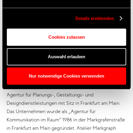
US-Behörden, ggf. auch ohne
Mainz
Rechtsbehelfsmöglichkeiten, verarbeitet werden können.
Konzept, Design, Planung, Projektsteuerung: Atelier
Details einblenden
Markgraph GmbH, Frankfurt am Main
Setbau: Studio Hamburg Atelierbetriebs GmbH,
Cookies zulassen
Hamburg
On Air Design: Alpenblick GmbH, München
Auswahl erlauben
Über Atelier Markgraph
Nur notwendige Cookies verwenden
Atelier Markgraph GmbH ist eine international tätige
Agentur für Planungs-, Gestaltungs- und
Designdienstleistungen mit Sitz in Frankfurt am Main.
Das Unternehmen wurde als „Agentur für
Kommunikation im Raum“ 1986 in der Markgrafenstraße
in Frankfurt am Main gegründet. Atelier Markgraph