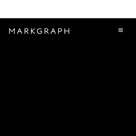
ANPFIFF FÜR EIN
WEGWEISENDES TV
SET DESIGN – ATELIER
MARKGRAPH
GESTALTET DIE NEUE
MEDIALE FANKURVE
DES „ZDFSPORT“