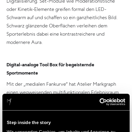
Digitalisierung. Set-Module wie Moderationstische
oder Kinetik-Elemente greifen formal den LED-
Schwarm auf und schaffen so ein ganzheitliches Bild.
Schwarz glänzende Oberflächen verleihen dem
Sporterlebnis dabei eine kontrastreichere und
modernere Aura.
Digital-analoge Tool Box für begeisternde
Sportmomente
Mit der „medialen Fankurve“ hat Atelier Markgraph
einen wegweisenden multifunktionalen Erlebnisraum
geschaffen, der auch für die beiden ZDF-Formate
„SPORTreportage“ und „SPORTextra“ Verwendung
findet.
Step inside the story
„Kein Green Screen, kein virtuelles Studio: Für das neue
Wir verwenden Cookies, um Inhalte und Anzeigen zu