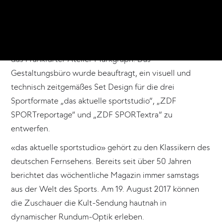
19.8.17
Pünktlich zum Anpfiff der Bundesliga
erhält der ZDF-
Sport ein neues Gesicht. Hinter dem Re-Design steckt
das Frankfurter Atelier Markgraph. Das
Gestaltungsbüro wurde beauftragt, ein visuell und
technisch zeitgemäßes Set Design für die drei
Sportformate „das aktuelle sportstudio“, „ZDF
SPORTreportage“ und „ZDF SPORTextra“ zu
entwerfen.
«das aktuelle sportstudio» gehört zu den Klassikern des
deutschen Fernsehens. Bereits seit über 50 Jahren
berichtet das wöchentliche Magazin immer samstags
aus der Welt des Sports. Am 19. August 2017 können
die Zuschauer die Kult-Sendung hautnah in
dynamischer Rundum-Optik erleben.