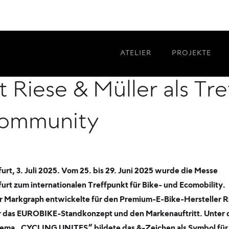
 2025: Atelier Markg
ATELIER
PROJEKTE
t Riese & Müller als Tr
Community
urt, 3. Juli 2025. Vom 25. bis 29. Juni 2025 wurde die Messe
urt zum internationalen Treffpunkt für Bike- und Ecomobility.
er Markgraph entwickelte für den Premium-E-Bike-Hersteller R
r das EUROBIKE-Standkonzept und den Markenauftritt. Unter
hema „CYCLING UNITES“ bildete das &-Zeichen als Symbol für