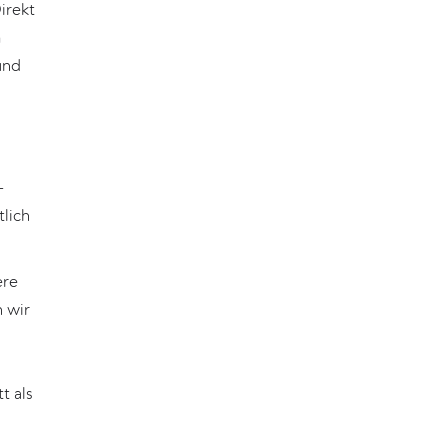
irekt
n
und
-
lich
ere
 wir
t als