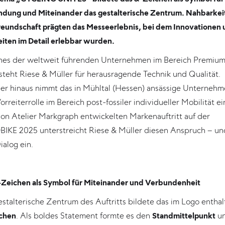
ndung und Miteinander das gestalterische Zentrum. Nahbarkei
reundschaft prägten das Messeerlebnis, bei dem Innovationen 
iten im Detail erlebbar wurden.
ines der weltweit führenden Unternehmen im Bereich Premiu
steht Riese & Müller für herausragende Technik und Qualität.
er hinaus nimmt das in Mühltal (Hessen) ansässige Unterneh
orreiterrolle im Bereich post-fossiler individueller Mobilität ei
on Atelier Markgraph entwickelten Markenauftritt auf der
IKE 2025 unterstreicht Riese & Müller diesen Anspruch – un
alog ein.
-Zeichen als Symbol für Miteinander und Verbundenheit
stalterische Zentrum des Auftritts bildete das im Logo entha
chen
. Als boldes Statement formte es den
Standmittelpunkt
u