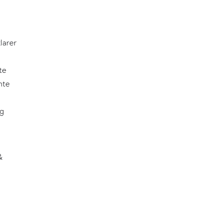
larer
te
nte
ng
&