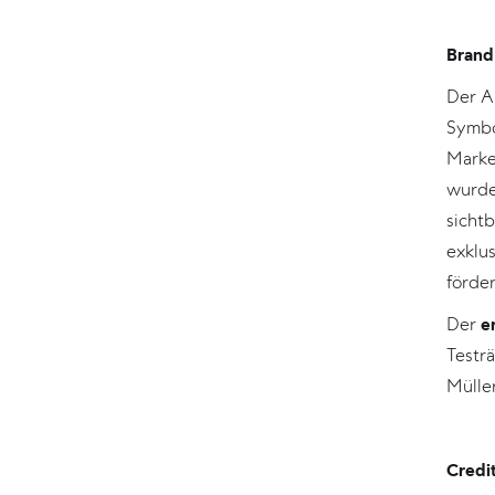
Brand 
Der A
Symbo
Marke
wurde
sicht
exklu
förder
Der
e
Testr
Müller
Credi