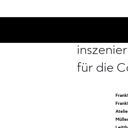
EUROBIKE
inszenier
für die 
Frankf
Frankf
Ateli
Mülle
Leitt