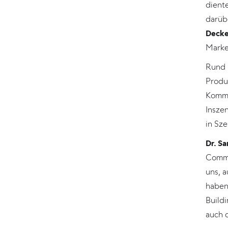
dient
darüb
Decke
Mark
Rund 
Produ
Kommu
Insze
in Sze
Dr. S
Commu
uns, 
haben
Buildi
auch 