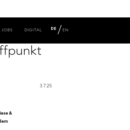
raph
DE
JOBS
DIGITAL
EN
effpunkt
3.7.25
iese &
 dem