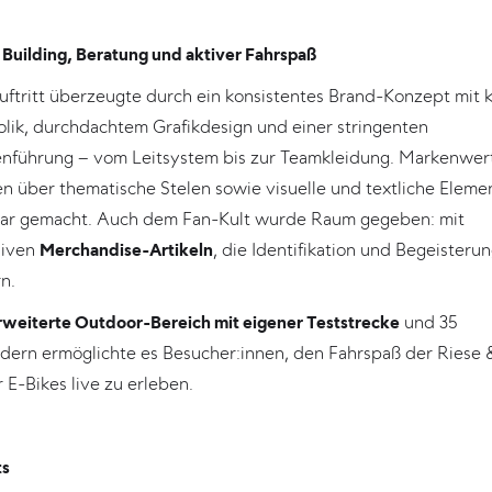
Building, Beratung und aktiver Fahrspaß
uftritt überzeugte durch ein konsistentes Brand-Konzept mit k
lik, durchdachtem Grafikdesign und einer stringenten
nführung – vom Leitsystem bis zur Teamkleidung. Markenwer
n über thematische Stelen sowie visuelle und textliche Eleme
bar gemacht. Auch dem Fan-Kult wurde Raum gegeben: mit
siven
Merchandise-Artikeln
, die Identifikation und Begeisteru
n.
rweiterte Outdoor-Bereich mit eigener Teststrecke
und 35
ädern ermöglichte es Besucher:innen, den Fahrspaß der Riese 
 E-Bikes live zu erleben.
ts