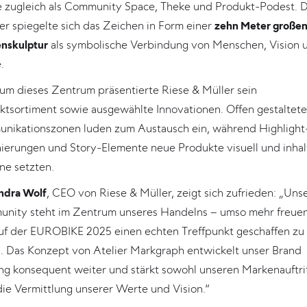
e zugleich als Community Space, Theke und Produkt-Podest. D
er spiegelte sich das Zeichen in Form einer
zehn Meter große
nskulptur
als symbolische Verbindung von Menschen, Vision 
e.
um dieses Zentrum präsentierte Riese & Müller sein
ktsortiment sowie ausgewählte Innovationen. Offen gestaltete
nikationszonen luden zum Austausch ein, während Highlight
nierungen und Story-Elemente neue Produkte visuell und inhalt
ne setzten.
andra Wolf
, CEO von Riese & Müller, zeigt sich zufrieden: „Uns
nity steht im Zentrum unseres Handelns – umso mehr freuen
auf der EUROBIKE 2025 einen echten Treffpunkt geschaffen zu
. Das Konzept von Atelier Markgraph entwickelt unser Brand
ng konsequent weiter und stärkt sowohl unseren Markenauftrit
die Vermittlung unserer Werte und Vision.“