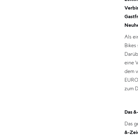
Verbi
Gastf
Neuhe
Als e
Bikes 
Darüb
eine V
dem v
EUROB
zum Di
Das &
Das ge
&-Zei