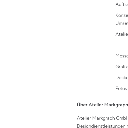
Auftr
Konze
Umset
Ateli
Messe
Grafi
Decke
Fotos
Über Atelier Markgrap
Atelier Markgraph GmbH i
Designdienstleistungen 