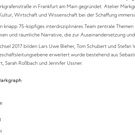
rkgrafenstraße in Frankfurt am Main gegründet. Atelier Markg
ultur, Wirtschaft und Wissenschaft bei der Schaffung immersi
in knapp 75-köpfiges interdisziplinäres Team zentrale Theme
hien und räumliche Narrative, die zur Auseinandersetzung un
hsel 2017 bilden Lars Uwe Bleher, Tom Schubert und Stefan W
schäftsleitungsebene erweitert wurde bestehend aus Sebasti
rt, Sarah Roßbach und Jennifer Ussner.
Markgraph
e
8
H