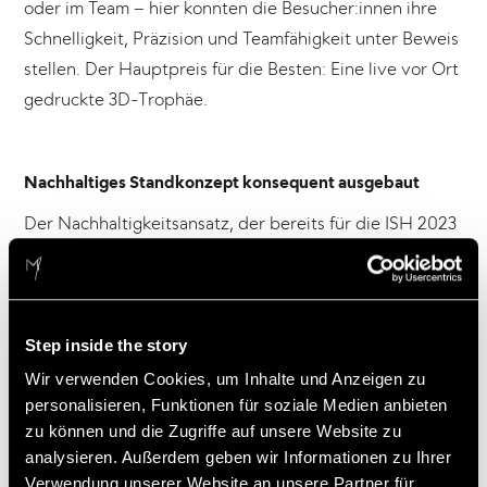
oder im Team – hier konnten die Besucher:innen ihre
Schnelligkeit, Präzision und Teamfähigkeit unter Beweis
stellen. Der Hauptpreis für die Besten: Eine live vor Ort
gedruckte 3D-Trophäe.
Nachhaltiges Standkonzept konsequent ausgebaut
Der Nachhaltigkeitsansatz, der bereits für die ISH 2023
umgesetzt wurde, ist von Viessmann und Atelier
Markgraph für den Auftritt auf der diesjährigen ISH
konsequent weiterentwickelt worden. Im Mittelpunkt
standen ein geringer Materialeinsatz, ein neuer
Step inside the story
modularer Baustandard und eine hohe
Wir verwenden Cookies, um Inhalte und Anzeigen zu
Wiederverwendungsquote nach dem 3R-Konzept
personalisieren, Funktionen für soziale Medien anbieten
zu können und die Zugriffe auf unsere Website zu
„Rethink, Reduce, Reuse“.
analysieren. Außerdem geben wir Informationen zu Ihrer
Für dieses Engagement wurde Viessmann Climate
Verwendung unserer Website an unsere Partner für