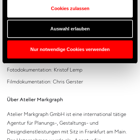
Wuppertal
Cookies zulassen
Medientechnik: Hibino Deutschland GmbH,
Oststeinbek
Auswahl erlauben
Licht- und Tontechnik: BELA GmbH, Neufahrn
Digitale Assets: 27 Kilometer Entertainment GmbH,
Nur notwendige Cookies verwenden
Hamburg
Fotodokumentation: Kristof Lemp
Filmdokumentation: Chris Gerster
Über Atelier Markgraph
Atelier Markgraph GmbH ist eine international tätige
Agentur für Planungs-, Gestaltungs- und
Designdienstleistungen mit Sitz in Frankfurt am Main.