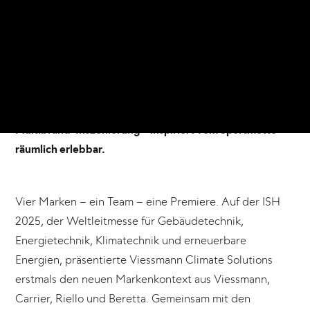
21. März stellte der Anbieter für ganzheitliche Klima-
und Energielösungen erstmals sein erweitertes Portfolio
mit den Marken Carrier, Riello und Beretta vor.
Konzipiert, geplant und realisiert wurde der
Messeauftritt vom Frankfurter Atelier Markgraph. Das
neue Brand-Set-Up wurde durch die moderne
Multibrand-Inszenierung – inspiriert vom Sportmotto –
räumlich erlebbar.
Vier Marken – ein Team – eine Premiere. Auf der ISH
2025, der Weltleitmesse für Gebäudetechnik,
Energietechnik, Klimatechnik und erneuerbare
Energien, präsentierte Viessmann Climate Solutions
erstmals den neuen Markenkontext aus Viessmann,
Carrier, Riello und Beretta. Gemeinsam mit den