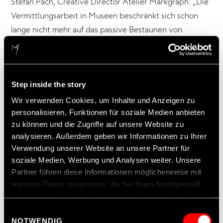
Stefan Pach, Creative Director Atelier Markgraph: „Die
Vermittlungsarbeit in Museen beschränkt sich schon
lange nicht mehr auf das passive Bestaunen von
Objekten. Wenn Besuchende Dinge begreifen und
erleben, begeistern sie sich langfristig und entwickeln
nachhaltiges Verständnis. Das ist übrigens nicht nur
etwas für Kinder. Im Gegenteil: Alle Altersgruppen
Step inside the story
ringen hochmotiviert um Bestzeiten.“
Wir verwenden Cookies, um Inhalte und Anzeigen zu
personalisieren, Funktionen für soziale Medien anbieten
zu können und die Zugriffe auf unsere Website zu
analysieren. Außerdem geben wir Informationen zu Ihrer
Fotos Riese & Müller EUROBIKE 2024: Kristof Lemp,
Verwendung unserer Website an unsere Partner für
Darmstadt
soziale Medien, Werbung und Analysen weiter. Unsere
Fotos „Boxenstopp“ im Mercedes-Benz Museum: Kai
Partner führen diese Informationen möglicherweise mit
Loges / die arge lola, Stuttgart
weiteren Daten zusammen, die Sie ihnen bereitgestellt
haben oder die sie im Rahmen Ihrer Nutzung der Dienste
gesammelt haben.
Einwilligungsauswahl
CREDITS
NOTWENDIG