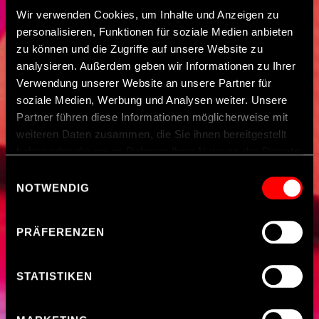
Wir verwenden Cookies, um Inhalte und Anzeigen zu
personalisieren, Funktionen für soziale Medien anbieten
zu können und die Zugriffe auf unsere Website zu
analysieren. Außerdem geben wir Informationen zu Ihrer
Verwendung unserer Website an unsere Partner für
soziale Medien, Werbung und Analysen weiter. Unsere
Partner führen diese Informationen möglicherweise mit
weiteren Daten zusammen, die Sie ihnen bereitgestellt
haben oder die sie im Rahmen Ihrer Nutzung der Dienste
gesammelt haben.
Einwilligungsauswahl
NOTWENDIG
Hinweis zur Datenübermittlung in die USA
: Indem Sie
Cookies auf unseren Webseiten zulassen, willigen Sie
PRÄFERENZEN
zugleich gem. Art. 49 Abs. 1 S. 1 Buchst. a DSGVO ein,
dass Ihre Daten möglicherweise in den USA verarbeitet
werden. Die USA werden vom Europäischen Gerichtshof
STATISTIKEN
als ein Land mit einem nach EU-Standards
unzureichendem Datenschutzniveau eingeschätzt. Es