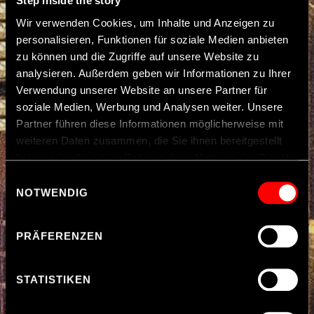
Step inside the story
Wir verwenden Cookies, um Inhalte und Anzeigen zu
personalisieren, Funktionen für soziale Medien anbieten
zu können und die Zugriffe auf unsere Website zu
analysieren. Außerdem geben wir Informationen zu Ihrer
Verwendung unserer Website an unsere Partner für
soziale Medien, Werbung und Analysen weiter. Unsere
Partner führen diese Informationen möglicherweise mit
weiteren Daten zusammen, die Sie ihnen bereitgestellt
haben oder die sie im Rahmen Ihrer Nutzung der Dienste
gesammelt haben.
Einwilligungsauswahl
NOTWENDIG
Hinweis zur Datenübermittlung in die USA
: Indem Sie
Cookies auf unseren Webseiten zulassen, willigen Sie
PRÄFERENZEN
zugleich gem. Art. 49 Abs. 1 S. 1 Buchst. a DSGVO ein,
dass Ihre Daten möglicherweise in den USA verarbeitet
werden. Die USA werden vom Europäischen Gerichtshof
STATISTIKEN
als ein Land mit einem nach EU-Standards
unzureichendem Datenschutzniveau eingeschätzt. Es