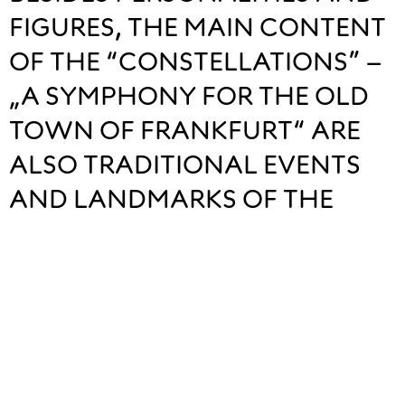
FIGURES, THE MAIN CONTENT
OF THE “CONSTELLATIONS” –
„A SYMPHONY FOR THE OLD
TOWN OF FRANKFURT“ ARE
ALSO TRADITIONAL EVENTS
AND LANDMARKS OF THE
CITY.
The drone choreography poses a great challenge, because 
the images resulting from the positioning of the drones 
must be recognizable from many different perspectives. In 
front of the verspertine Main river scenery, the flight 
formations of the drones are accompanied by the 
sculptural light effects of differently coloured sky beams.