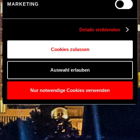
MARKETING
besteht insbesondere das Risiko, dass Ihre Daten durch
US-Behörden, ggf. auch ohne
Rechtsbehelfsmöglichkeiten, verarbeitet werden können.
Details einblenden
Cookies zulassen
Auswahl erlauben
Nur notwendige Cookies verwenden