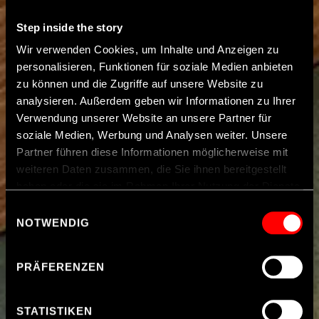
Step inside the story
Wir verwenden Cookies, um Inhalte und Anzeigen zu
personalisieren, Funktionen für soziale Medien anbieten
zu können und die Zugriffe auf unsere Website zu
analysieren. Außerdem geben wir Informationen zu Ihrer
Verwendung unserer Website an unsere Partner für
soziale Medien, Werbung und Analysen weiter. Unsere
Partner führen diese Informationen möglicherweise mit
weiteren Daten zusammen, die Sie ihnen bereitgestellt
haben oder die sie im Rahmen Ihrer Nutzung der Dienste
gesammelt haben.
Einwilligungsauswahl
NOTWENDIG
Hinweis zur Datenübermittlung in die USA
: Indem Sie
Cookies auf unseren Webseiten zulassen, willigen Sie
PRÄFERENZEN
zugleich gem. Art. 49 Abs. 1 S. 1 Buchst. a DSGVO ein,
dass Ihre Daten möglicherweise in den USA verarbeitet
werden. Die USA werden vom Europäischen Gerichtshof
STATISTIKEN