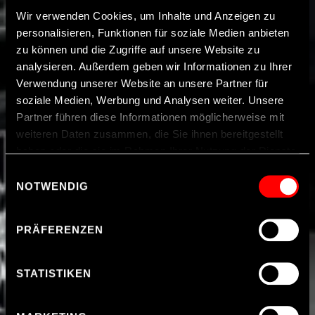
Wir verwenden Cookies, um Inhalte und Anzeigen zu
personalisieren, Funktionen für soziale Medien anbieten
zu können und die Zugriffe auf unsere Website zu
analysieren. Außerdem geben wir Informationen zu Ihrer
Verwendung unserer Website an unsere Partner für
soziale Medien, Werbung und Analysen weiter. Unsere
Partner führen diese Informationen möglicherweise mit
weiteren Daten zusammen, die Sie ihnen bereitgestellt
haben oder die sie im Rahmen Ihrer Nutzung der Dienste
gesammelt haben.
Einwilligungsauswahl
NOTWENDIG
Hinweis zur Datenübermittlung in die USA
: Indem Sie
Cookies auf unseren Webseiten zulassen, willigen Sie
PRÄFERENZEN
zugleich gem. Art. 49 Abs. 1 S. 1 Buchst. a DSGVO ein,
dass Ihre Daten möglicherweise in den USA verarbeitet
werden. Die USA werden vom Europäischen Gerichtshof
STATISTIKEN
als ein Land mit einem nach EU-Standards
unzureichendem Datenschutzniveau eingeschätzt. Es