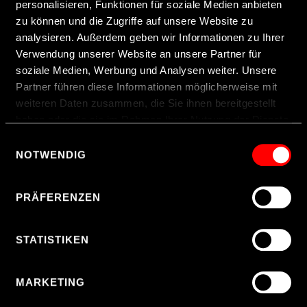
personalisieren, Funktionen für soziale Medien anbieten
zu können und die Zugriffe auf unsere Website zu
analysieren. Außerdem geben wir Informationen zu Ihrer
Verwendung unserer Website an unsere Partner für
soziale Medien, Werbung und Analysen weiter. Unsere
Partner führen diese Informationen möglicherweise mit
weiteren Daten zusammen, die Sie ihnen bereitgestellt
haben oder die sie im Rahmen Ihrer Nutzung der Dienste
gesammelt haben.
Einwilligungsauswahl
NOTWENDIG
Hinweis zur Datenübermittlung in die USA
: Indem Sie
Cookies auf unseren Webseiten zulassen, willigen Sie
PRÄFERENZEN
zugleich gem. Art. 49 Abs. 1 S. 1 Buchst. a DSGVO ein,
dass Ihre Daten möglicherweise in den USA verarbeitet
werden. Die USA werden vom Europäischen Gerichtshof
STATISTIKEN
als ein Land mit einem nach EU-Standards
unzureichendem Datenschutzniveau eingeschätzt. Es
MARKETING
besteht insbesondere das Risiko, dass Ihre Daten durch
US-Behörden, ggf. auch ohne