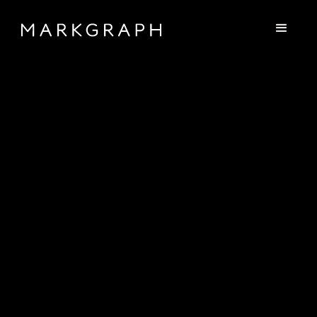
4
0
YEARS OF
ATELIER
MARKGRAPH
FORTY YEARS IN FOUR
DIMENSIONS