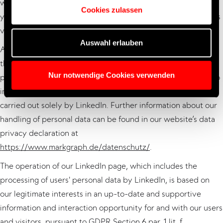
without being a member of LinkedIn. However, every time
Cookies zulassen
you visit our LinkedIn page, LinkedIn collects, stores and uses
visitor data.
Auswahl erlauben
As the operators of the LinkedIn page, we have no interest in
the collection and further processing of your individual
Nur notwendige Cookies verwenden
personal data for analysis or marketing purposes, but have no
influence over this, as the collection and use of the data is
carried out solely by LinkedIn. Further information about our
handling of personal data can be found in our website’s data
privacy declaration at
https://www.markgraph.de/datenschutz/
.
The operation of our LinkedIn page, which includes the
processing of users' personal data by LinkedIn, is based on
our legitimate interests in an up-to-date and supportive
information and interaction opportunity for and with our users
and visitors, pursuant to GDPR Section 6 par. 1 lit. f.